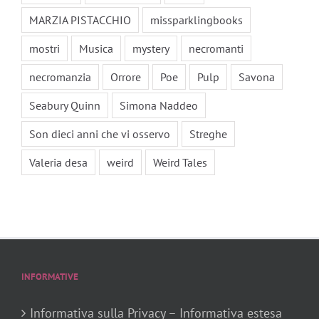
MARZIA PISTACCHIO
missparklingbooks
mostri
Musica
mystery
necromanti
necromanzia
Orrore
Poe
Pulp
Savona
Seabury Quinn
Simona Naddeo
Son dieci anni che vi osservo
Streghe
Valeria desa
weird
Weird Tales
INFORMATIVE
Informativa sulla Privacy – Informativa estesa